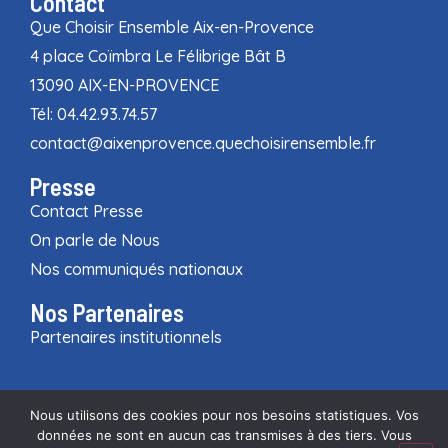
Contact
Que Choisir Ensemble Aix-en-Provence
4 place Coïmbra Le Félibrige Bât B
13090 AIX-EN-PROVENCE
Tél: 04.42.93.74.57
contact@aixenprovence.quechoisirensemble.fr
Presse
Contact Presse
On parle de Nous
Nos communiqués nationaux
Nos Partenaires
Partenaires institutionnels
Nous utilisons des cookies pour nos besoins statistiques. Vos
données ne sont en aucun cas transmises à des tiers. Vous