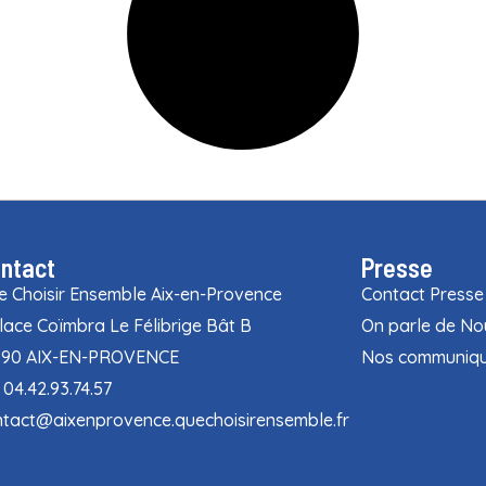
ntact
Presse
 Choisir Ensemble Aix-en-Provence
Contact Presse
lace Coïmbra Le Félibrige Bât B
On parle de No
090 AIX-EN-PROVENCE
Nos communiqu
: 04.42.93.74.57
tact@aixenprovence.quechoisirensemble.fr