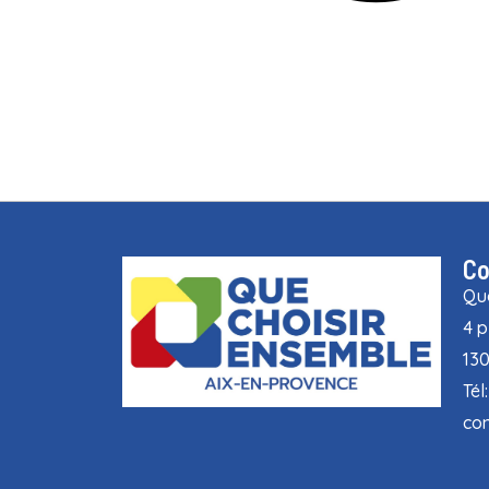
Co
Que
4 p
13
Tél
con