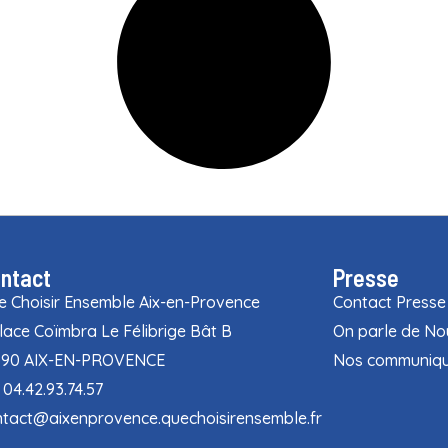
ntact
Presse
 Choisir Ensemble Aix-en-Provence
Contact Presse
lace Coïmbra Le Félibrige Bât B
On parle de No
090 AIX-EN-PROVENCE
Nos communiqu
: 04.42.93.74.57
tact@aixenprovence.quechoisirensemble.fr