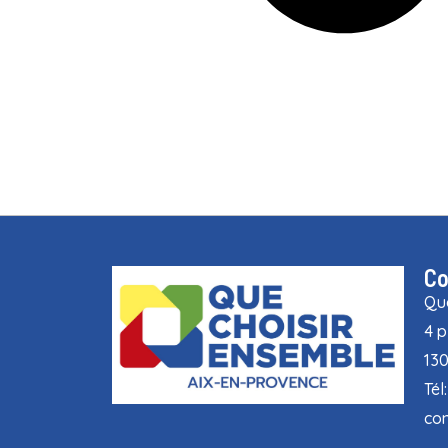
Co
Que
4 p
13
Tél
con