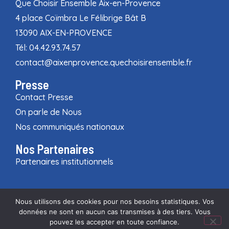
Que Choisir Ensemble Aix-en-Provence
4 place Coïmbra Le Félibrige Bât B
13090 AIX-EN-PROVENCE
Tél: 04.42.93.74.57
contact@aixenprovence.quechoisirensemble.fr
Presse
Contact Presse
On parle de Nous
Nos communiqués nationaux
Nos Partenaires
Partenaires institutionnels
Nous utilisons des cookies pour nos besoins statistiques. Vos
données ne sont en aucun cas transmises à des tiers. Vous
Mentions légales
•
Traitements des données personnelles
•
pouvez les accepter en toute confiance.
Conditions Générales
•
Nous Contacter