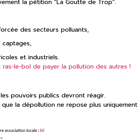
vement la pétition “La Goutte de Trop”.
nforcée des secteurs polluants,
s captages,
coles et industriels.
 ras-le-bol de payer la pollution des autres !
s les pouvoirs publics devront réagir.
r que la dépollution ne repose plus uniquemen
e association locale
:
ici
ix